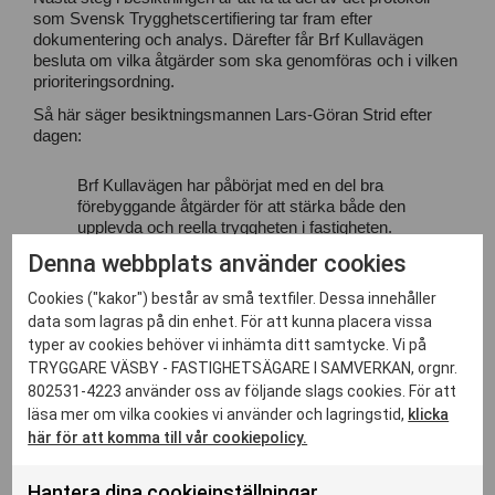
som Svensk Trygghetscertifiering tar fram efter
dokumentering och analys. Därefter får Brf Kullavägen
besluta om vilka åtgärder som ska genomföras och i vilken
prioriteringsordning.
Så här säger besiktningsmannen Lars-Göran Strid efter
dagen:
Brf Kullavägen har påbörjat med en del bra
förebyggande åtgärder för att stärka både den
upplevda och reella tryggheten i fastigheten.
Samtidigt som skalskyddet inte är bättre än
Denna webbplats använder cookies
den svagaste länken, och det finns en del
åtgärder som föreningen kan arbeta vidare
Cookies ("kakor") består av små textfiler. Dessa innehåller
med, säger Lars-Göran Strid.
data som lagras på din enhet. För att kunna placera vissa
typer av cookies behöver vi inhämta ditt samtycke. Vi på
TRYGGARE VÄSBY - FASTIGHETSÄGARE I SAMVERKAN, orgnr.
802531-4223 använder oss av följande slags cookies. För att
läsa mer om vilka cookies vi använder och lagringstid,
klicka
här för att komma till vår cookiepolicy.
Relaterade nyheter
Hantera dina cookieinställningar