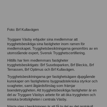
Foto: Brf Kullavägen
L
Tryggare Väsby erbjuder sina medlemmar att
a
trygghetsbesiktiga sina fastigheter inom ramen för
d
medlemskapet. Trygghetsbesiktningarna genomförs av en
d
utomstående expert, Svensk Trygghetscertifiering.
a
n
Hittills har fem medlemmars fastigheter
e
trygghetsbesiktigats: Brf Suseboparken, Brf Bleckis, Brf
d
Terrassen, Brf Optimus och Brf Kullavägen.
s
o
Trygghetsbesiktningarna ger fastighetsägare djupgående
m
P
kunskaper om fastighetens byggnadstekniska styrkor och
D
svagheter, samt åtgärdsförslag som främjar
F
boendetryggheten. Att trygghetsbesiktiga fastigheter är en
del av Tryggare Väsbys arbete för att öka tryggheten och
minska brottsligheten i centrala Väsby.
Nästa steg i besiktningen är att få ta del av det protokoll