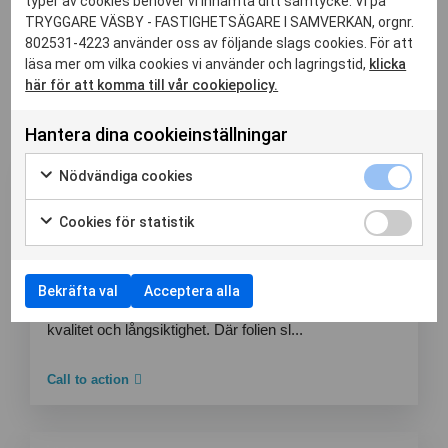
typer av cookies behöver vi inhämta ditt samtycke. Vi på
TRYGGARE VÄSBY - FASTIGHETSÄGARE I SAMVERKAN, orgnr.
802531-4223 använder oss av följande slags cookies. För att
läsa mer om vilka cookies vi använder och lagringstid,
klicka
här för att komma till vår cookiepolicy.
Relaterade nyheter
Hantera dina cookieinställningar
Aktuellt
03 Juli 2026
Nödvändiga cookies
Blogg
Vi vårdar kabelskåpskonsten –
Cookies för statistik
hållbar förvaltning i praktiken
I sommar har Tryggare Väsby valt att fokusera på att
ta hand om kabelskåpsmålningarna som redan finns -
Bekräfta val
Acceptera alla
istället för att skapa nya. Det är ett medvetet vägval:
hållbar platsutveckling handlar också om skötsel,
kvalitet och långsiktighet. Där folien sl...
Call to action