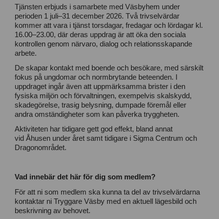
Tjänsten erbjuds i samarbete med Väsbyhem under
perioden 1 juli–31 december 2026.
T
vå trivselvärdar
kommer att vara i tjänst torsdagar, fredagar och lördagar kl.
16.00–23.00, där deras uppdrag är att öka den sociala
kontrollen genom närvaro, dialog och relationsskapande
arbete.
De skapar kontakt med boende och besökare, med särskilt
fokus på ungdomar och normbrytande beteenden. I
uppdraget ingår även att uppmärksamma brister i den
fysiska miljön och förvaltningen, exempelvis skalskydd,
skadegörelse, trasig belysning, dumpade föremål eller
andra omständigheter som kan påverka tryggheten.
Aktiviteten har tidigare gett god effekt, bland annat
vid Åhusen under året samt tidigare i Sigma Centrum och
Dragonområdet.
Vad innebär det här för dig som medlem?
För att ni som medlem ska kunna ta del av trivselvärdarna
kontaktar ni Tryggare Väsby med en aktuell lägesbild och
beskrivning av behovet.