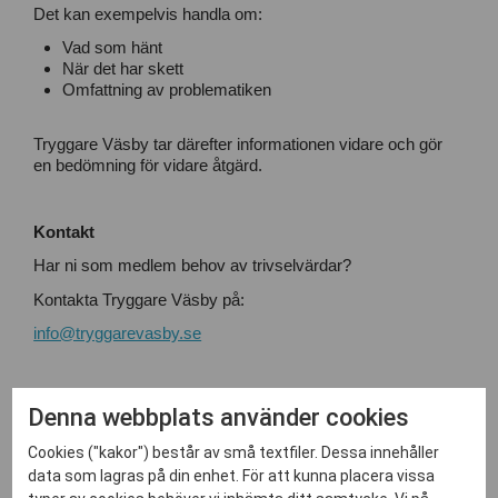
Det kan exempelvis handla om:
Vad som hänt
När det har skett
Omfattning av problematiken
Tryggare Väsby tar därefter informationen vidare och gör
en bedömning för vidare åtgärd.
Kontakt
Har ni som medlem behov av trivselvärdar?
Kontakta Tryggare Väsby på:
info@tryggarevasby.se
Denna webbplats använder cookies
Cookies ("kakor") består av små textfiler. Dessa innehåller
data som lagras på din enhet. För att kunna placera vissa