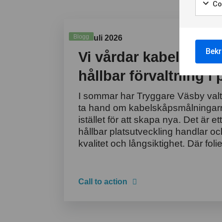
Coo
Aktuellt
Blogg
03 Juli 2026
Bekr
Vi vårdar kabelskåp
hållbar förvaltning i 
I sommar har Tryggare Väsby valt 
ta hand om kabelskåpsmålningarn
istället för att skapa nya. Det är e
hållbar platsutveckling handlar o
kvalitet och långsiktighet. Där folie
Call to action