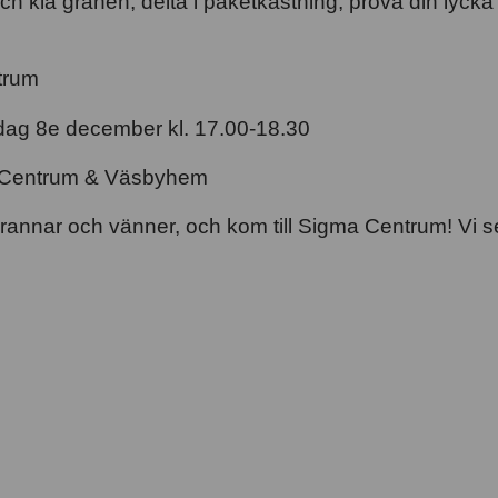
ch klä granen, delta i paketkastning, prova din lyck
trum
dag 8e december kl. 17.00-18.30
 Centrum & Väsbyhem
grannar och vänner, och kom till Sigma Centrum! Vi s