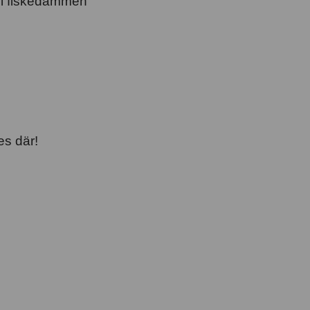
a i fiskedammen
es där!