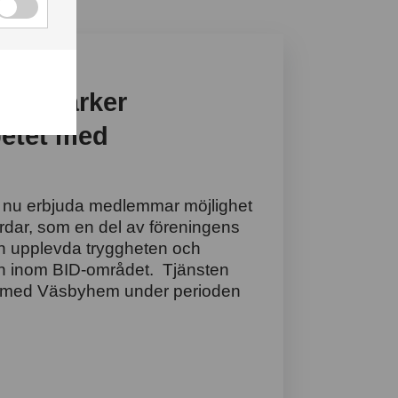
by stärker
betet med
 nu erbjuda medlemmar möjlighet
värdar, som en del av föreningens
en upplevda tryggheten och
en inom BID-området. Tjänsten
e med Väsbyhem under perioden