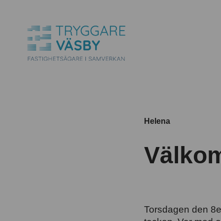
Helena
Välkom
Ladda
Torsdagen den 8e 
ned