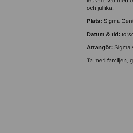
tecken. Var med o
som
och julfika.
PDF
Plats:
Sigma Cen
Datum & tid:
tors
Arrangör:
Sigma
Ta med familjen, 