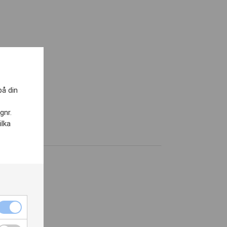
på din
nr.
ilka