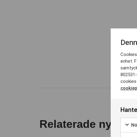
Denn
Cookies 
enhet. F
samtyc
802531-
cookies 
cookiep
Hante
Relaterade nyhete
Nö