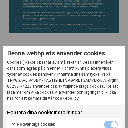
Denna webbplats använder cookies
Cookies ("kakor") består av små textfiler. Dessa innehåller
data som lagras på din enhet. För att kunna placera vissa
typer av cookies behöver vi inhämta ditt samtycke. Vi på
TRYGGARE VÄSBY - FASTIGHETSÄGARE I SAMVERKAN, orgnr.
802531-4223 använder oss av följande slags cookies. För att
Relaterade nyheter
läsa mer om vilka cookies vi använder och lagringstid,
klicka
här för att komma till vår cookiepolicy.
Hantera dina cookieinställningar
Aktuellt
03 Juli 2026
Blogg
Vi vårdar kabelskåpskonsten –
Nödvändiga cookies