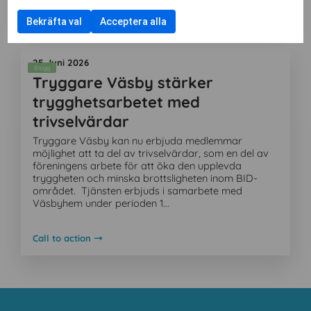
Call to action
Bekräfta val
Acceptera alla
Aktuellt
25 Juni 2026
Blogg
Tryggare Väsby stärker
trygghetsarbetet med
trivselvärdar
Tryggare Väsby kan nu erbjuda medlemmar
möjlighet att ta del av trivselvärdar, som en del av
föreningens arbete för att öka den upplevda
tryggheten och minska brottsligheten inom BID-
området. Tjänsten erbjuds i samarbete med
Väsbyhem under perioden 1...
Call to action