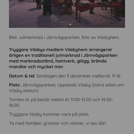
L
Bild: Julmarknad i Järnvägsparken, foto av Väsbyhem.
a
d
L
Tryggare Väsbys medlem Väsbyhem arrangerar
d
a
årligen en traditionell julmarknad i Järnvägsparken
a
d
n
med marknadsstånd, hantverk, glögg, brända
d
e
mandlar och mycket mer.
a
d
n
s
Datum & tid:
Söndagen den 3 december mellan kl. 11-16.
e
o
d
m
Plats:
Järnvägsparken, Upplands Väsby (östra sidan om
s
P
Väsby station)
o
D
m
F
Tomten är på besök mellan kl. 11.00-13.00 och 14.00-
P
16.00.
D
F
Tryggare Väsby kommer vara på plats.
Ta med familjen, grannar och vänner, vi ses där!