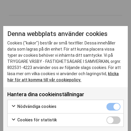
Denna webbplats använder cookies
Cookies ("kakor") består av små textfiler. Dessa innehåller
data som lagras på din enhet. För att kunna placera vissa
Relaterade nyheter
typer av cookies behöver vi inhämta ditt samtycke. Vi på
TRYGGARE VÄSBY - FASTIGHETSÄGARE I SAMVERKAN, orgnr.
802531-4223 använder oss av följande slags cookies. För att
Aktuellt
läsa mer om vilka cookies vi använder och lagringstid,
klicka
03 Juli 2026
Blogg
här för att komma till vår cookiepolicy.
Vi vårdar kabelskåpskonsten –
hållbar förvaltning i praktiken
Hantera dina cookieinställningar
I sommar har Tryggare Väsby valt att fokusera på
att ta hand om kabelskåpsmålningarna som redan
Nödvändiga cookies
finns - istället för att skapa nya. Det är ett medvetet
vägval: hållbar platsutveckling handlar också om
skötsel, kvalitet och långsiktighet. Där folien sl...
Cookies för statistik