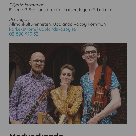
P
Biljettinformation:
F
Fri entré! Begränsat antal platser, ingen förbokning.
Arrangör:
Allmänkulturenheten, Upplands Väsby kommun
karl.ekstrom@upplandsvasby.se
08-590 979 52
L