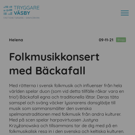
Helena
09-11-21
Blogg
Folkmusikkonsert
med Bäckafall
L
Med rötterna i svensk folkmusik och influenser från hela
a
världen spelar duon (som vid detta tillfälle råkar vara en
d
trio!) Bäckafall egna och traditionella låtar. Deras täta
d
samspel och sväng väcker lyssnarens dansglädje till
a
musik som sammansmälter den svenska
n
e
spelmanstraditionen med folkmusik från andra kulturer.
d
Med på scen spelar harpavirtuosen Justyna
s
Krzyżanowska och tillsammans tar de dig med på en
o
folkmusikalisk resa in i den svenska och keltiska kulturen.
m