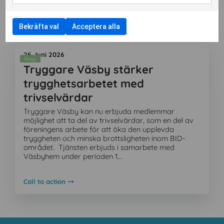
Call to action
Bekräfta val
Acceptera alla
Aktuellt
25 Juni 2026
Blogg
Tryggare Väsby stärker
trygghetsarbetet med
trivselvärdar
Tryggare Väsby kan nu erbjuda medlemmar
möjlighet att ta del av trivselvärdar, som en del av
föreningens arbete för att öka den upplevda
tryggheten och minska brottsligheten inom BID-
området. Tjänsten erbjuds i samarbete med
Väsbyhem under perioden 1...
Call to action