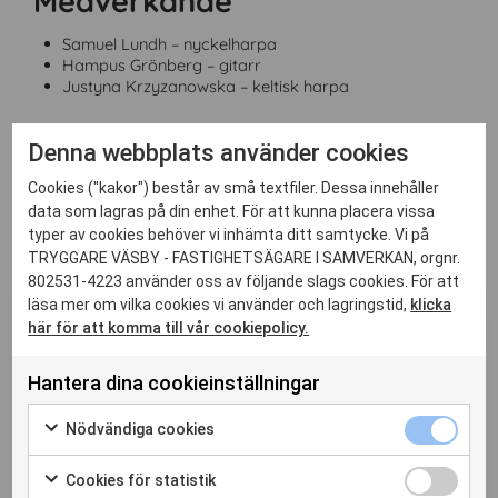
Medverkande
a
d
d
Samuel Lundh – nyckelharpa
a
Hampus Grönberg – gitarr
n
Justyna Krzyzanowska – keltisk harpa
e
d
s
o
Denna webbplats använder cookies
m
P
Cookies ("kakor") består av små textfiler. Dessa innehåller
F
Relaterade nyheter
data som lagras på din enhet. För att kunna placera vissa
typer av cookies behöver vi inhämta ditt samtycke. Vi på
TRYGGARE VÄSBY - FASTIGHETSÄGARE I SAMVERKAN, orgnr.
802531-4223 använder oss av följande slags cookies. För att
Aktuellt
03 Juli 2026
läsa mer om vilka cookies vi använder och lagringstid,
klicka
Blogg
här för att komma till vår cookiepolicy.
Vi vårdar kabelskåpskonsten –
hållbar förvaltning i praktiken
Hantera dina cookieinställningar
I sommar har Tryggare Väsby valt att fokusera på
att ta hand om kabelskåpsmålningarna som redan
Nödvändiga cookies
finns - istället för att skapa nya. Det är ett medvetet
vägval: hållbar platsutveckling handlar också om
skötsel, kvalitet och långsiktighet. Där folien sl...
Cookies för statistik